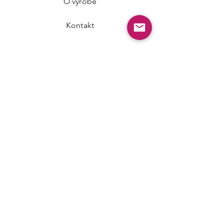
O výrobě
Kontakt
FAQ
Obchodní podmínky
Ochrana os. údajů
Vrácení zboží
Facebook
Instagram