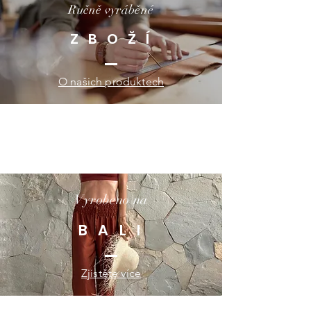
Ručně vyráběné
Z B O Ž Í
O našich produktech
Vyrobeno na
B A L I
Zjistěte více