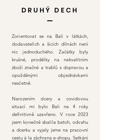
DRUHÝ DECH
Zorientovat se na Bali v látkách,
dodavatelích a šicích dílnách není
nic jednoduchého. Začátky byly
krušné, prodělky na nekvalitním
zboží značné a trablů s dopravou a
opožděnými objednávkami
nesčetně.
Narozením dcery a covidovou
situací mi bylo Bali na 4 roky
definitivně uzavřeno. V roce 2023
jsem konečně sbalila batoh, odvahu
a dcerku a vyjely jsme na pracovní
cestu á la záchrana e-shopu. Setkání