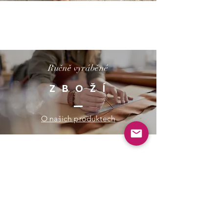
Ručně vyráběné
Z B O Ž Í
O našich produktech
Vyrobeno na