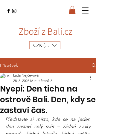
Zboží z Bali.cz
CZK (Kč)
Příspěvek
Lada Nejčevová
28. 3. 2025
Minut čtení: 3
Nyepi: Den ticha na
ostrově Bali. Den, kdy se
zastaví čas.
Představte si místo, kde se na jeden 
den zastaví celý svět – žádné zvuky 
motorů, žádná letadla, žádná světla, 