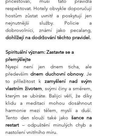
přicestovali, musí tato pravidla 
respektovat. Hotely obvykle doporučují 
hostům zůstat uvnitř a poskytují jen 
nejnutnější služby. Policie a 
dobrovolníci, známí jako pecalang, 
dohlížejí na dodržování těchto pravidel.
Spirituální význam: Zastavte se a 
přemýšlejte
Nyepi není jen dnem ticha, ale 
především 
dnem duchovní obnovy
. Je 
to příležitost k 
zamyšlení nad svým 
vlastním životem
, svými činy a směrem, 
kterým se ubíráte. Balijci věří, že díky 
klidu a meditaci mohou dosáhnout 
harmonie mezi tělem, myslí a duší. 
Tento den slouží také jako 
šance na 
restart
 – odpuštění minulých chyb a 
nastolení vnitřního míru.