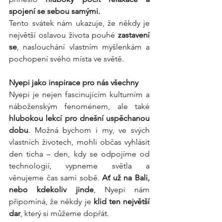
spojení se sebou samými.
Tento svátek nám ukazuje, že někdy je 
největší oslavou života pouhé 
zastavení 
se
, naslouchání vlastním myšlenkám a 
pochopení svého místa ve světě.
Nyepi jako inspirace pro nás všechny
Nyepi je nejen fascinujícím kulturním a 
náboženským fenoménem, ale také 
hlubokou lekcí pro dnešní uspěchanou 
dobu
. Možná bychom i my, ve svých 
vlastních životech, mohli občas vyhlásit 
den ticha – den, kdy se odpojíme od 
technologií, vypneme světla a 
věnujeme čas sami sobě. 
Ať už na Bali, 
nebo kdekoliv jinde
, Nyepi nám 
připomíná, že někdy je 
klid ten největší 
dar
, který si můžeme dopřát.