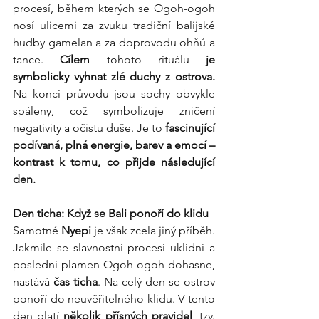
procesí, během kterých se Ogoh-ogoh 
nosí ulicemi za zvuku tradiční balijské 
hudby gamelan a za doprovodu ohňů a 
tance. 
Cílem 
tohoto rituálu 
je 
symbolicky vyhnat zlé duchy z ostrova.
Na konci průvodu jsou sochy obvykle 
spáleny, což symbolizuje zničení 
negativity a očistu duše. Je to 
fascinující 
podívaná, plná energie, barev a emocí – 
kontrast k tomu, co přijde následující 
den.
Den ticha: Když se Bali ponoří do klidu
Samotné 
Nyepi
 je však zcela jiný příběh. 
Jakmile se slavnostní procesí uklidní a 
poslední plamen Ogoh-ogoh dohasne, 
nastává 
čas ticha
. Na celý den se ostrov 
ponoří do neuvěřitelného klidu. V tento 
den platí 
několik přísných pravidel
, tzv. 