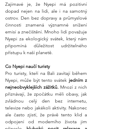
Zajímavé je, že Nyepi má pozitivní 
dopad nejen na lidi, ale i na samotný 
ostrov. Den bez dopravy a průmyslové 
činnosti znamená významné snížení 
emisí a znečištění. Mnoho lidí považuje 
Nyepi za ekologický svátek, který nám 
připomíná důležitost udržitelného 
přístupu k naší planetě.
Co Nyepi naučí turisty
Pro turisty, kteří na Bali zavítají během 
Nyepi, může být tento svátek 
jedním z 
nejneobvyklejších zážitků.
 Mnozí z nich 
přiznávají, že zpočátku měli obavy, jak 
zvládnou celý den bez internetu, 
televize nebo jakékoli aktivity. Nakonec 
ale často zjistí, že právě tento klid a 
odpojení od moderního života jim 
přineslo 
hluboký pocit relaxace a 