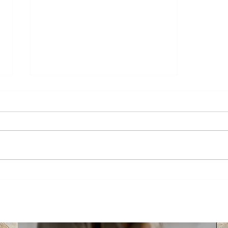
Nyepi: Den ticha na
ostrově Bali. Den, kdy se
zastaví čas.