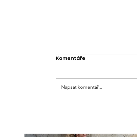
Komentáře
Napsat komentář...
Elegantní i hravé. Puntíky
jsou zpět! Proč by letos
neměly chybět ve vašem
šatníku?