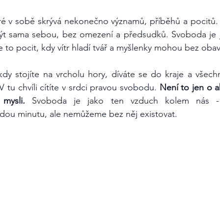
ré v sobě skrývá nekonečno významů, příběhů a pocitů.
t sama sebou, bez omezení a předsudků. Svoboda je 
e to pocit, kdy vítr hladí tvář a myšlenky mohou bez obav
, kdy stojíte na vrcholu hory, díváte se do kraje a všech
 V tu chvíli cítíte v srdci pravou svobodu. 
Není to jen o a
mysli.
 Svoboda je jako ten vzduch kolem nás -
ou minutu, ale nemůžeme bez něj existovat.