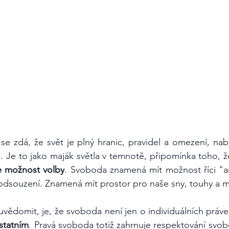
se zdá, že svět je plný hranic, pravidel a omezení, na
ti. Je to jako maják světla v temnotě, připomínka toho, ž
e možnost volby
. Svoboda znamená mít možnost říci "a
odsouzení. Znamená mít prostor pro naše sny, touhy a m
statním
. Pravá svoboda totiž zahrnuje respektování svob