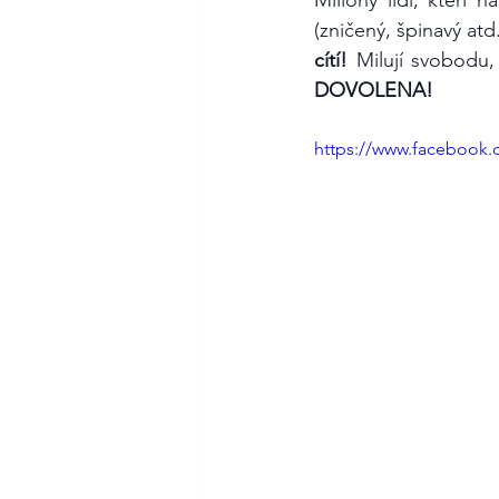
(zničený, špinavý at
cítí!
 Milují svobodu,
DOVOLENA!
https://www.facebook.