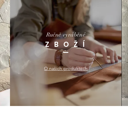
Ručně vyráběné
Z B O Ž Í
O našich produktech