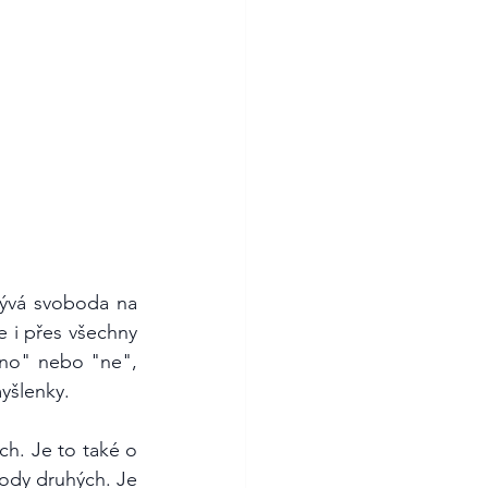
bývá svoboda na 
e i přes všechny 
no" nebo "ne", 
yšlenky.
Co je ale důležité si uvědomit, je, že svoboda není jen o individuálních právech. Je to také o 
ody druhých. Je 