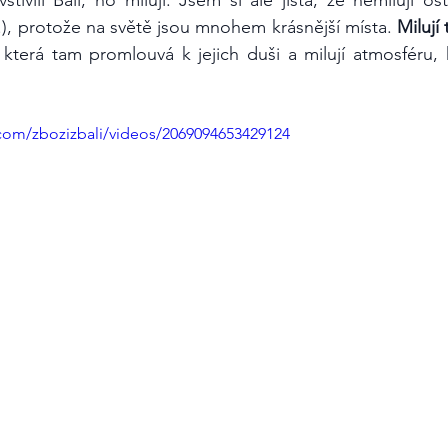
d.), protože na světě jsou mnohem krásnější místa. 
Milují 
 která tam promlouvá k jejich duši a milují atmosféru,
com/zbozizbali/videos/2069094653429124