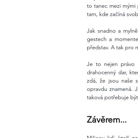
to tanec mezi mými 
tam, kde začíná svob
Jak snadno a mylně
gestech a momentec
představ. A tak pro
Je to nejen právo d
drahocenný dar, kte
zdá, že jsou naše s
opravdu znamená. Je
taková potřebuje bý
Závěrem...
Miliony lidí, kteří n