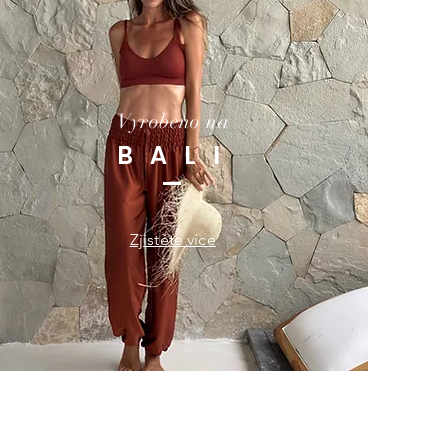
Vyrobeno na
B A L I
Zjistěte více