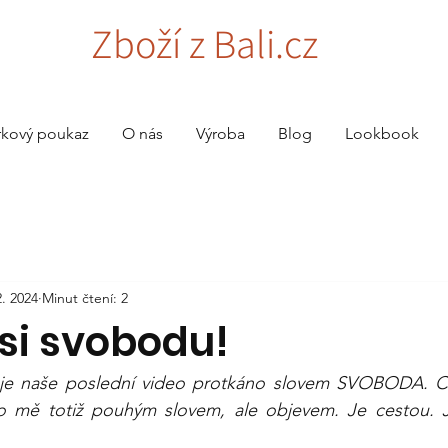
Zboží z Bali.cz
rkový poukaz
O nás
Výroba
Blog
Lookbook
2. 2024
Minut čtení: 2
 si svobodu!
 že je naše poslední video protkáno slovem SVOBODA. Cí
ro mě totiž pouhým slovem, ale objevem. Je cestou. J