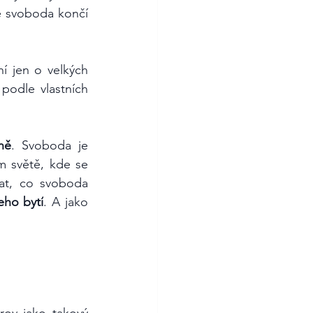
 svoboda končí 
 jen o velkých 
podle vlastních 
ně
. Svoboda je 
m světě, kde se 
at, co svoboda 
eho bytí
. A jako 
trov jako takový 