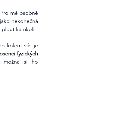
 Pro mě osobně 
jako nekonečná 
 plout kamkoli.
no kolem vás je 
bsenci fyzických 
 možná si ho 