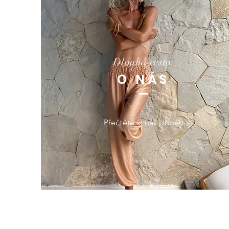
Dlouhá cesta
O NÁS
Přečtěte si náš příběh