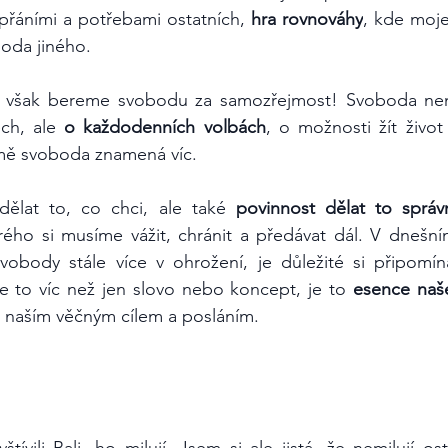
přáními a potřebami ostatních, 
hra rovnováhy
, kde moje
oda jiného.
 však bereme svobodu za samozřejmost! Svoboda není
h, ale 
o každodenních volbách
, o možnosti žít život 
 mě svoboda znamená víc. 
ělat to, co chci, ale také 
povinnost dělat to správ
rého si musíme vážit, chránit a předávat dál. V dnešní
vobody stále více v ohrožení, je důležité si připomín
 to víc než jen slovo nebo koncept, je to
 esence naš
t naším věčným cílem a posláním.
avštívili Bali, ho milují. Jsem si ale jistá, že nemilují os