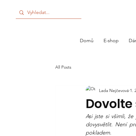
Domů
E-shop
Dá
All Posts
Lada Nejčevová
1. 
Dovolte
Asi jste si všimli,
dovysvětlit. Není p
pokladem.