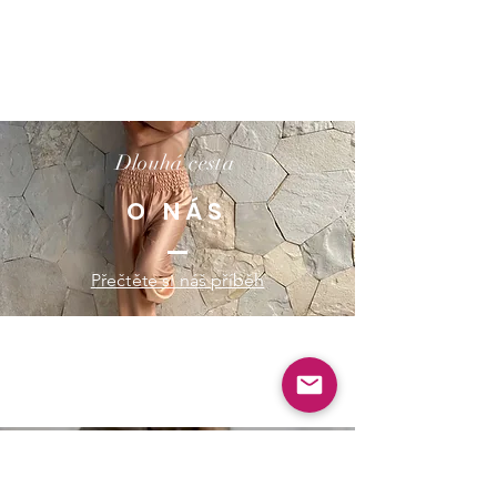
Dlouhá cesta
O NÁS
Přečtěte si náš příběh
Ručně vyráběné