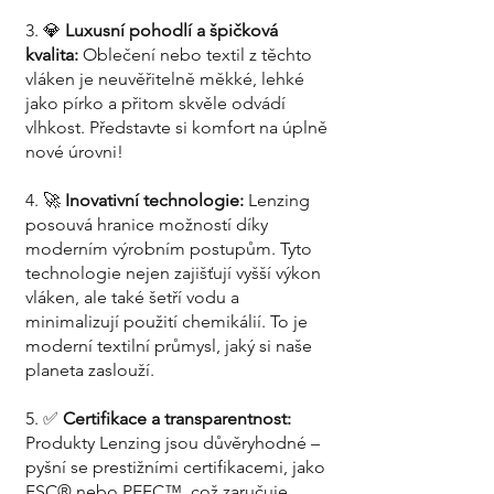
3. 💎
Luxusní pohodlí a špičková
kvalita:
Oblečení nebo textil z těchto
vláken je neuvěřitelně měkké, lehké
jako pírko a přitom skvěle odvádí
vlhkost. Představte si komfort na úplně
nové úrovni!
4. 🚀
Inovativní technologie:
Lenzing
posouvá hranice možností díky
moderním výrobním postupům. Tyto
technologie nejen zajišťují vyšší výkon
vláken, ale také šetří vodu a
minimalizují použití chemikálií. To je
moderní textilní průmysl, jaký si naše
planeta zaslouží.
5. ✅
Certifikace a transparentnost:
Produkty Lenzing jsou důvěryhodné –
pyšní se prestižními certifikacemi, jako
FSC® nebo PEFC™, což zaručuje