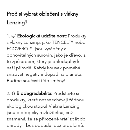
Proč si vybrat oblečení s vlákny
Lenzing?
1. 🌿
Ekologická udržitelnost:
Produkty
s vlákny Lenzing, jako TENCEL™ nebo
ECOVERO™, jsou vyráběny z
obnovitelných surovin, jako je dřevo, a
to způsobem, který je ohleduplný k
naší přírodě. Každý kousek pomáhá
snižovat negativní dopad na planetu.
Buďme součástí této změny!
2. ♻️
Biodegradabilita:
Představte si
produkty, které nezanechávají žádnou
ekologickou stopu! Vlákna Lenzing
jsou biologicky rozložitelná, což
znamená, že se přirozeně vrátí zpět do
přírody – bez odpadu, bez problémů.