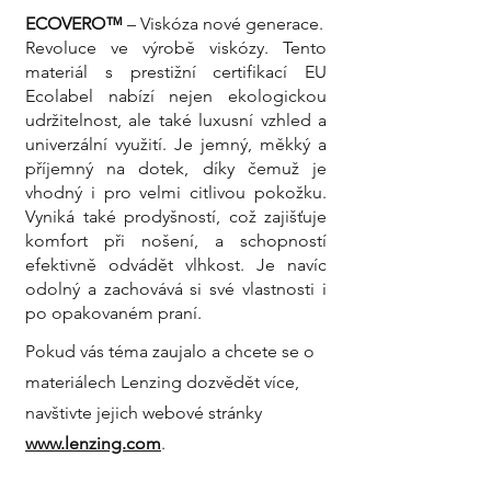
ECOVERO™
– Viskóza nové generace.
Revoluce ve výrobě viskózy. Tento
materiál s prestižní certifikací EU
Ecolabel nabízí nejen ekologickou
udržitelnost, ale také luxusní vzhled a
univerzální využití. Je jemný, měkký a
příjemný na dotek, díky čemuž je
vhodný i pro velmi citlivou pokožku.
Vyniká také prodyšností, což zajišťuje
komfort při nošení, a schopností
efektivně odvádět vlhkost. Je navíc
odolný a zachovává si své vlastnosti i
po opakovaném praní.
Pokud vás téma zaujalo a chcete se o
materiálech Lenzing dozvědět více,
navštivte jejich webové stránky
www.lenzing.com
.