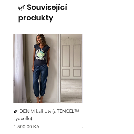
🌿 Související
produkty
🌿 DENIM kalhoty (z TENCEL™
🌿 Bandeau top - béžový
Lyocellu)
LENZING™ ECOVERO™
Cena
Cena
1 590,00 Kč
450,00 Kč