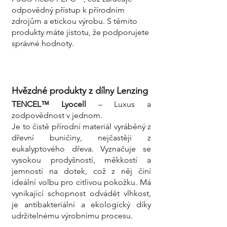
odpovědný přístup k přírodním
zdrojům a etickou výrobu. S těmito
produkty máte jistotu, že podporujete
správné hodnoty.
Hvězdné produkty z dílny Lenzing
TENCEL™ Lyocell
– Luxus a
zodpovědnost v jednom.
Je to čistě přírodní materiál vyráběný z
dřevní buničiny, nejčastěji z
eukalyptového dřeva. Vyznačuje se
vysokou prodyšností, měkkostí a
jemností na dotek, což z něj činí
ideální volbu pro citlivou pokožku. Má
vynikající schopnost odvádět vlhkost,
je antibakteriální a ekologický díky
udržitelnému výrobnímu procesu.