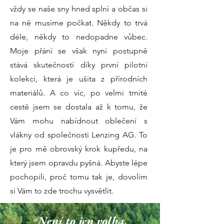
vždy se naše sny hned splní a občas si
na ně musíme počkat. Někdy to trvá
déle, někdy to nedopadne vůbec.
Moje přání se však nyní postupně
stává skutečností díky první pilotní
kolekci, která je ušita z přírodních
materiálů. A co víc, po velmi trnité
cestě jsem se dostala až k tomu, že
Vám mohu nabídnout oblečení s
vlákny od společnosti Lenzing AG. To
je pro mě obrovský krok kupředu, na
který jsem opravdu pyšná. Abyste lépe
pochopili, proč tomu tak je, dovolím
si Vám to zde trochu vysvětlit.
״Není to jen volba.