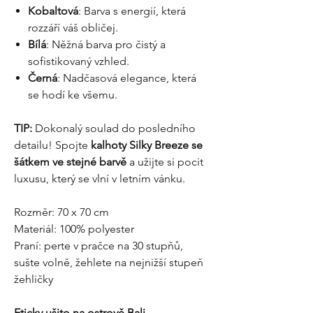
Kobaltová
: Barva s energií, která
rozzáří váš obličej.
Bílá
: Něžná barva pro čistý a
sofistikovaný vzhled.
Černá
: Nadčasová elegance, která
se hodí ke všemu.
TIP:
Dokonalý soulad do posledního
detailu! Spojte
kalhoty Silky Breeze se
šátkem ve stejné barvě
a užijte si pocit
luxusu, který se vlní v letním vánku.
Rozměr: 70 x 70 cm
Materiál: 100% polyester
Praní: perte v pračce na 30 stupňů,
sušte volně, žehlete na nejnižší stupeň
žehličky
Eticky ušito na ostrově Bali.