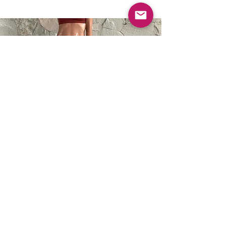
Vyrobeno na
B A L I
Zjistěte více
Zboží z Bali.cz