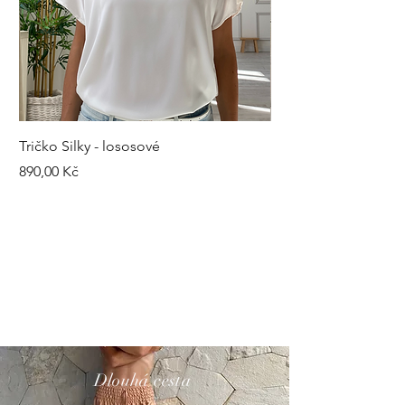
Tričko Silky - lososové
Kalhoty Silky - šedé
Cena
Cena
890,00 Kč
1 490,00 Kč
Dlouhá cesta