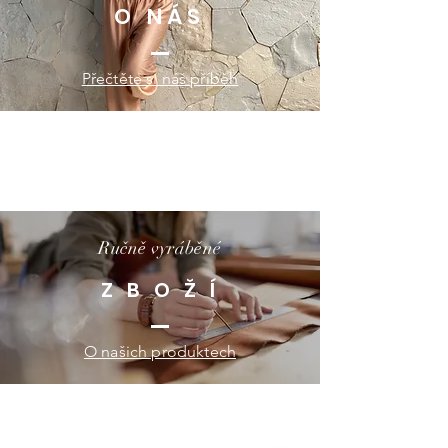
O NÁS
Přečtěte si náš příběh
Ručně vyráběné
Z B O Ž Í
O našich produktech