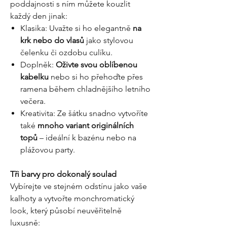
poddajnosti s ním můžete kouzlit
každý den jinak:
Klasika: Uvažte si ho elegantně
na
krk nebo do vlasů
jako stylovou
čelenku či ozdobu culíku.
Doplněk:
Oživte svou oblíbenou
kabelku
nebo si ho přehoďte přes
ramena během chladnějšího letního
večera.
Kreativita: Ze šátku snadno vytvoříte
také
mnoho variant originálních
topů
– ideální k bazénu nebo na
plážovou party.
Tři barvy pro dokonalý soulad
Vybírejte ve stejném odstínu jako vaše
kalhoty a vytvořte monchromatický
look, který působí neuvěřitelně
luxusně: