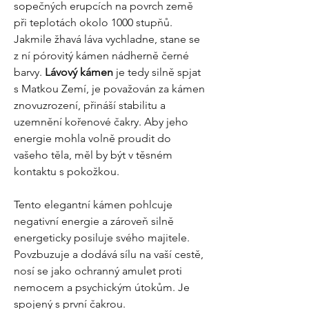
sopečných erupcích na povrch země
při teplotách okolo 1000 stupňů.
Jakmile žhavá láva vychladne, stane se
z ní pórovitý kámen nádherně černé
barvy.
Lávový kámen
je tedy silně spjat
s Matkou Zemí, je považován za kámen
znovuzrození, přináší stabilitu a
uzemnění kořenové čakry. Aby jeho
energie mohla volně proudit do
vašeho těla, měl by být v těsném
kontaktu s pokožkou.
Tento elegantní kámen pohlcuje
negativní energie a zároveň silně
energeticky posiluje svého majitele.
Povzbuzuje a dodává sílu na vaší cestě,
nosí se jako ochranný amulet proti
nemocem a psychickým útokům. Je
spojený s první čakrou.