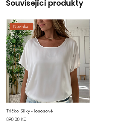
Související produkty
Novinka!
Tričko Silky - lososové
Kalhoty Silky - šedé
Cena
Cena
890,00 Kč
1 490,00 Kč