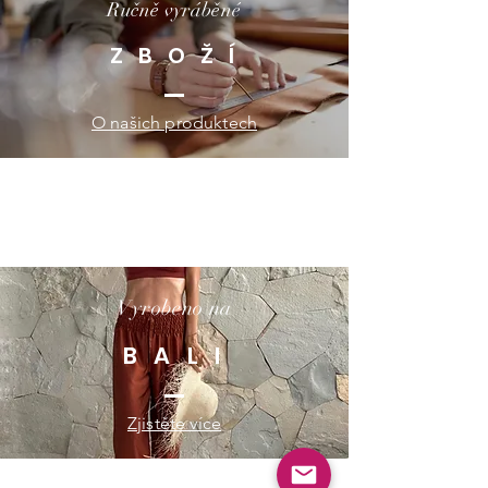
Ručně vyráběné
Z B O Ž Í
O našich produktech
Vyrobeno na
B A L I
Zjistěte více