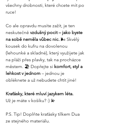
všechny drobnosti, které chcete mít po
ruce!
Co ale opravdu musíte zažít, je ten
neskutečně
vzdušný pocit – jako byste
na sobě neměla vůbec nic.
🌬️ Skvělý
kousek do kufru na dovolenou
(lehounké a skladné), který využijete jak
na pláži přes plavky, tak na procházce
městem. 🏖️ Dopřejte si
komfort, styl a
lehkost v jednom
– jednou je
obléknete a už nebudete chtít jiné!
Kraťásky, které mluví jazykem léta.
Už je máte v košíku? :) 💫
P.S. Tip! Doplňte kraťásky tílkem Dua
ze stejného materiálu.