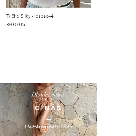
Tričko Silky - lososové
Kalhoty Silky - šedé
Cena
Cena
890,00 Kč
1 490,00 Kč
Dlouhá cesta
O NÁS
Přečtěte si náš příběh