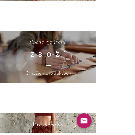
Ručně vyráběné
Z B O Ž Í
O našich produktech
Vyrobeno na