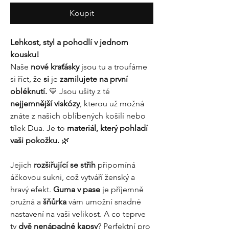
Koupit
Lehkost, styl a pohodlí v jednom
kousku!
Naše
nové kraťásky
jsou tu a troufáme
si říct, že
si
je
zamilujete na první
obléknutí.
💛 Jsou ušity z té
nejjemnější viskózy
, kterou už možná
znáte z našich oblíbených košilí nebo
tílek Dua. Je to
materiál, který pohladí
vaši pokožku.
🌿
Jejich
rozšiřující se střih
připomíná
áčkovou sukni, což vytváří ženský a
hravý efekt.
Guma v pase
je příjemně
pružná a
šňůrka
vám umožní snadné
nastavení na vaši velikost. A co teprve
ty
dvě nenápadné kapsy
? Perfektní pro