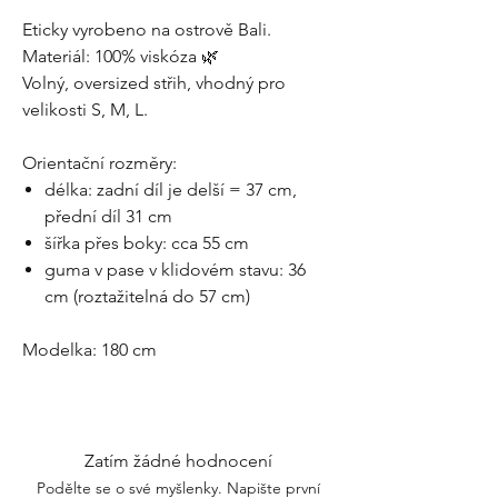
Eticky vyrobeno na ostrově Bali.
Materiál: 100% viskóza 🌿
Volný, oversized střih, vhodný pro
velikosti S, M, L.
Orientační rozměry:
délka: zadní díl je delší = 37 cm,
přední díl 31 cm
šířka přes boky: cca 55 cm
guma v pase v klidovém stavu: 36
cm (roztažitelná do 57 cm)
Modelka: 180 cm
Zatím žádné hodnocení
Podělte se o své myšlenky. Napište první