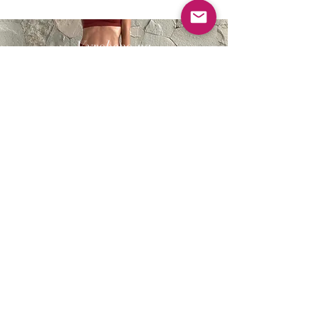
Vyrobeno na
B A L I
Zjistěte více
Zboží z Bali.cz