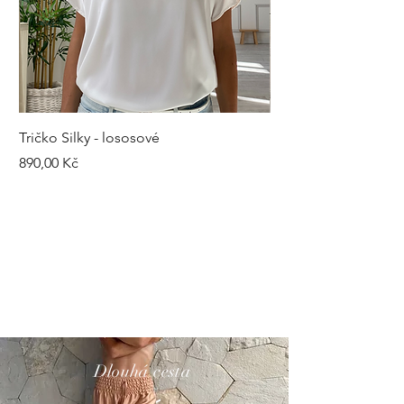
Tričko Silky - lososové
Kalhoty Silky - šedé
Cena
Cena
890,00 Kč
1 490,00 Kč
Dlouhá cesta