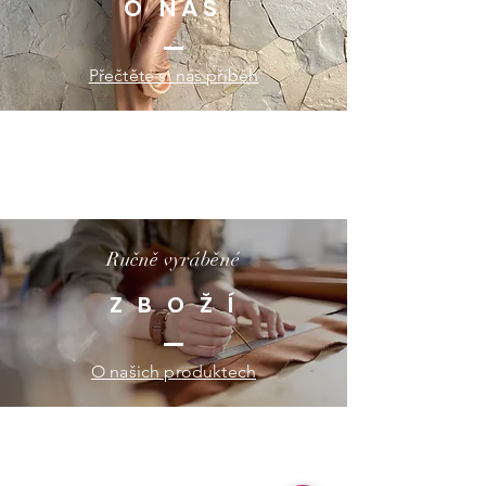
O NÁS
Přečtěte si náš příběh
Ručně vyráběné
Z B O Ž Í
O našich produktech