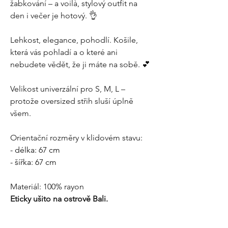
žabkování – a voilà, stylový outfit na
den i večer je hotový. 👌
Lehkost, elegance, pohodlí. Košile,
která vás pohladí a o které ani
nebudete vědět, že ji máte na sobě. 💕
Velikost univerzální pro S, M, L –
protože oversized střih sluší úplně
všem.
Orientační rozměry v klidovém stavu:
- délka: 67 cm
- šířka: 67 cm
Materiál: 100% rayon
Eticky ušito na ostrově Bali.