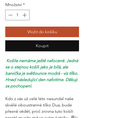
Množství
*
Vložit do košíku
Koupit
Košile nemáme ještě nafocené. Jedná
se o stejnou košili jako je bílá, ale
barvička je světlounce modrá - viz tílko.
Hned následující den nafotíme. Děkuji
za pochopení.
Kdo z vás už celé léto nesundal naše
skvělé oboustranné tílko Dua, bude
přesně vědět, proč zrovna tuto košili
prostě musíte mít ve svém šatníku. 💭✨