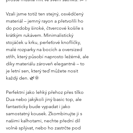
Vzali jsme totiž ten stejný, osvědčený
materiál – jemný rayon a přetvořili ho
do podoby široké, čtvercové košile s
krátkým rukávem. Minimalistický
stojáček u krku, perleťové knoflíčky,
malé rozparky na bocích a oversized
střih, který působí naprosto ležérně, ale
díky materiálu zároveň elegantně – to
je letní sen, který teď můžete nosit
každý den. 🌿🌞
Perfektní jako lehký přehoz přes tílko
Dua nebo jakýkoli jiný basic top, ale
fantasticky bude vypadat i jako
samostatný kousek. Zkombinujte ji s
našimi kalhotami, nechte přední díl
volně splývat, nebo ho zastrčte pod