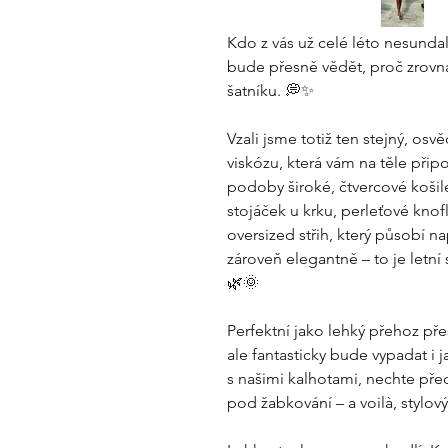
Kdo z vás už celé léto nesunda
bude přesně vědět, proč zrovna
šatníku. 💭✨
Vzali jsme totiž ten stejný, o
viskózu, která vám na těle přip
podoby široké, čtvercové košil
stojáček u krku, perleťové knof
oversized střih, který působí na
zároveň elegantně – to je letní
🌿🌞
Perfektní jako lehký přehoz přes
ale fantasticky bude vypadat i
s našimi kalhotami, nechte před
pod žabkování – a voilà, stylový