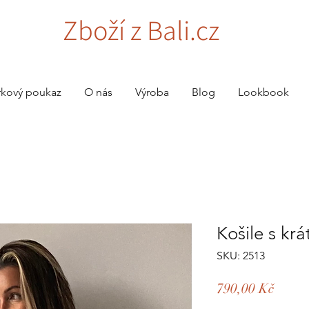
Zboží z Bali.cz
rkový poukaz
O nás
Výroba
Blog
Lookbook
Košile s kr
SKU: 2513
Cena
790,00 Kč