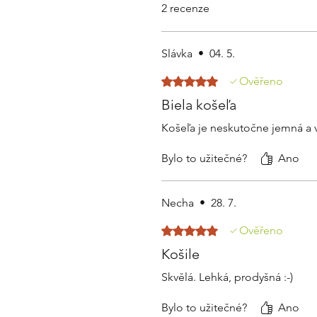
2 recenze
Slávka
•
04. 5.
Hodnoceno 5 z 5 hvězdiček.
Ověřeno
Biela košeľa
Košeľa je neskutočne jemná a vz
Bylo to užitečné?
Ano
Necha
•
28. 7.
Hodnoceno 5 z 5 hvězdiček.
Ověřeno
Košile
Skvělá. Lehká, prodyšná :-)
Bylo to užitečné?
Ano