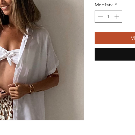
Množství
*
V