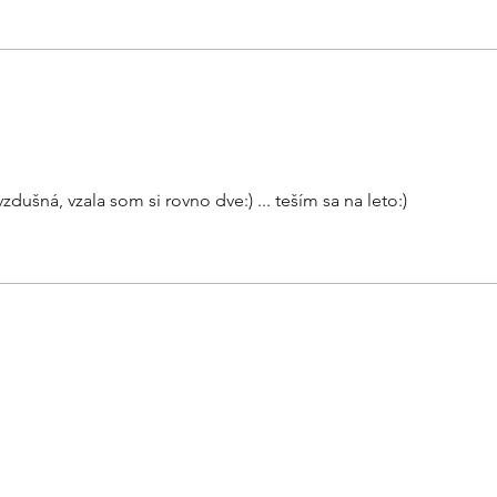
dušná, vzala som si rovno dve:) ... teším sa na leto:)