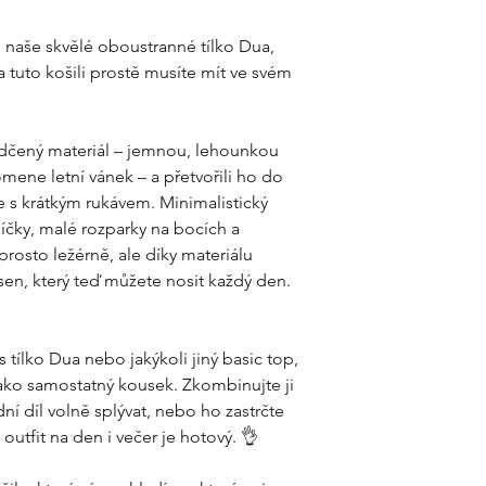
l naše skvělé oboustranné tílko Dua,
 tuto košili prostě musíte mít ve svém
svědčený materiál – jemnou, lehounkou
omene letní vánek – a přetvořili ho do
e s krátkým rukávem. Minimalistický
líčky, malé rozparky na bocích a
prosto ležérně, ale díky materiálu
 sen, který teď můžete nosit každý den.
 tílko Dua nebo jakýkoli jiný basic top,
 jako samostatný kousek. Zkombinujte ji
ní díl volně splývat, nebo ho zastrčte
 outfit na den i večer je hotový. 👌