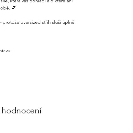
ile, která vás pohladí a o které ani
sobě. 💕
 – protože oversized střih sluší úplně
stavu:
 2 hodnocení