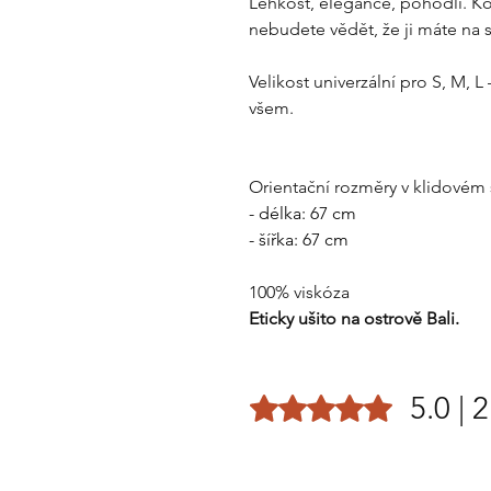
Lehkost, elegance, pohodlí. Koš
nebudete vědět, že ji máte na 
Velikost univerzální pro S, M, L
všem.
Orientační rozměry v klidovém 
- délka: 67 cm
- šířka: 67 cm
100% viskóza
Eticky ušito na ostrově Bali.
5.0 |
Hodnoceno 5 z 5 hvězdiček.