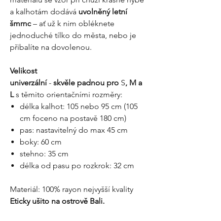
a kalhotám dodává
uvolněný letní
šmrnc
– ať už k nim obléknete
jednoduché tílko do města, nebo je
přibalíte na dovolenou.
Velikost
univerzální
-
skvěle padnou pro
S
, M a
L
s těmito orientačními rozměry:
délka kalhot: 105 nebo 95 cm (105
cm foceno na postavě 180 cm)
pas: nastavitelný do max 45 cm
boky: 60 cm
stehno: 35 cm
délka od pasu po rozkrok: 32 cm
Materiál: 100% rayon nejvyšší kvality
Eticky ušito na ostrově Bali.