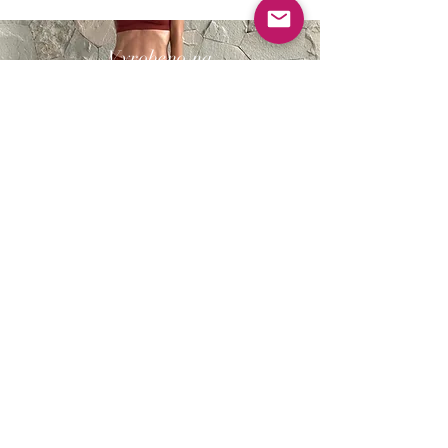
Vyrobeno na
B A L I
Zjistěte více
Zboží z Bali.cz