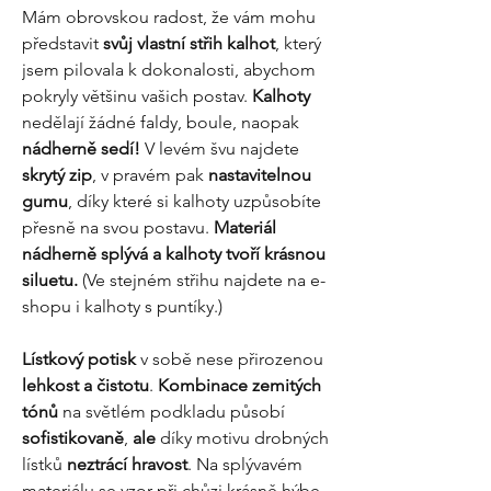
Mám obrovskou radost, že vám mohu
představit
svůj vlastní střih kalhot
, který
jsem pilovala k dokonalosti, abychom
pokryly většinu vašich postav.
Kalhoty
nedělají žádné faldy, boule, naopak
nádherně sedí!
V levém švu najdete
skrytý zip
, v pravém pak
nastavitelnou
gumu
, díky které si kalhoty uzpůsobíte
přesně na svou postavu.
Materiál
nádherně splývá a kalhoty tvoří krásnou
siluetu.
(Ve stejném střihu najdete na e-
shopu i kalhoty s puntíky.)
Lístkový potisk
v sobě nese přirozenou
lehkost a čistotu
.
Kombinace zemitých
tónů
na světlém podkladu působí
sofistikovaně
,
ale
díky motivu drobných
lístků
neztrácí hravost
. Na splývavém
materiálu se vzor při chůzi krásně hýbe