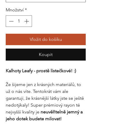
Množství
*
Vložit do košíku
Koupit
Kalhoty Leafy - prostě lístečkové! :)
Že šijeme jen z krásných materiálů, to
už o nás víte. Tentokrát vám ale
garantuji, že krásnější látky jste se ještě
nedotýkaly! Super prémiový rayon té
nejvyšší kvality je
neuvěřitelně jemný a
jeho dotek budete milovat!