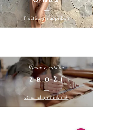
O NÁS
Přečtěte si náš příběh
Ručně vyráběné
Z B O Ž Í
O našich produktech