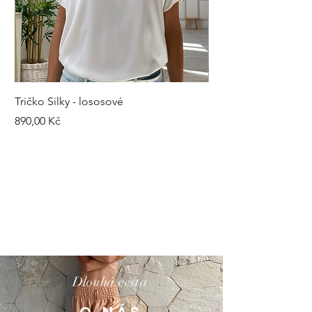
Tričko Silky - lososové
Kalhoty Silky - šedé
Cena
Cena
890,00 Kč
1 490,00 Kč
Dlouhá cesta