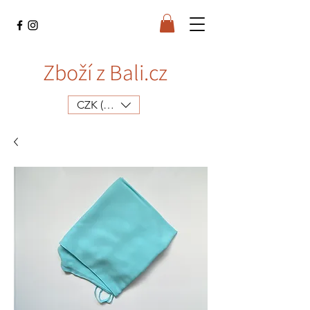
Zboží z Bali.cz
CZK (Kč)