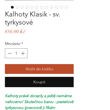
Kalhoty Klasik - sv.
tyrkysové
Cena
850,00 Kč
Množství
*
Vložit do košíku
Koupit
Kalhoty právě dorazily a ještě nemáme
nafoceno! Skutečnou barvu - pastelově
tyrkysovou (pracovně ji říkám