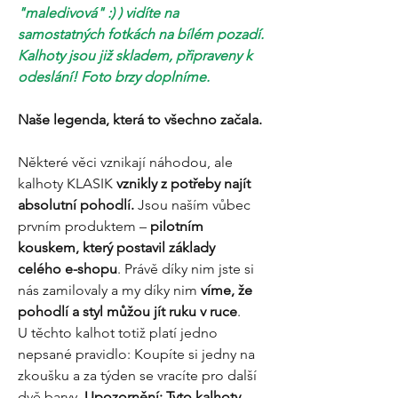
"maledivová" :) ) vidíte na
samostatných fotkách na bílém pozadí.
Kalhoty jsou již skladem, připraveny k
odeslání! Foto brzy doplníme.
Naše legenda, která to všechno začala.
Některé věci vznikají náhodou, ale
kalhoty KLASIK
vznikly z potřeby najít
absolutní pohodlí.
Jsou naším vůbec
prvním produktem –
pilotním
kouskem, který postavil základy
celého e-shopu
. Právě díky nim jste si
nás zamilovaly a my díky nim
víme, že
pohodlí a styl můžou jít ruku v ruce
.
U těchto kalhot totiž platí jedno
nepsané pravidlo: Koupíte si jedny na
zkoušku a za týden se vracíte pro další
dvě barvy.
Upozornění: Tyto kalhoty