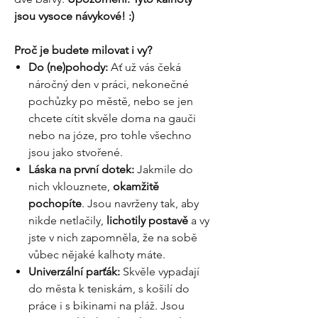
jsou vysoce návykové! :)
Proč je budete milovat i vy?
Do (ne)pohody:
Ať už vás čeká
náročný den v práci, nekonečné
pochůzky po městě, nebo se jen
chcete cítit skvěle doma na gauči
nebo na józe, pro tohle všechno
jsou jako stvořené.
Láska na první dotek:
Jakmile do
nich vklouznete,
okamžitě
pochopíte
. Jsou navrženy tak, aby
nikde netlačily,
lichotily postavě
a vy
jste v nich zapomněla, že na sobě
vůbec nějaké kalhoty máte.
Univerzální parťák:
Skvěle vypadají
do města k teniskám, s košilí do
práce i s bikinami na pláž. Jsou