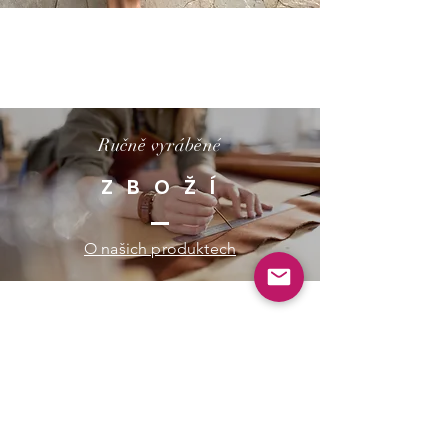
Ručně vyráběné
Z B O Ž Í
O našich produktech
Vyrobeno na