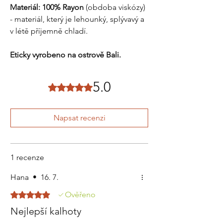
Materiál: 100% Rayon
(obdoba viskózy)
- materiál, který je lehounký, splývavý a
v létě příjemně chladí.
Eticky vyrobeno na ostrově Bali.
5.0
Hodnoceno 5 z 5 hvězdiček.
Napsat recenzi
1 recenze
Hana
•
16. 7.
Hodnoceno 5 z 5 hvězdiček.
Ověřeno
Nejlepší kalhoty