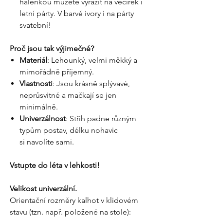
halenkou můžete vyrazit na večírek i
letní párty. V barvě ivory i na párty
svatební!
Proč jsou tak výjimečné?
Materiál
: Lehounký, velmi měkký a
mimořádně příjemný.
Vlastnosti
: Jsou krásně splývavé,
neprůsvitné a mačkají se jen
minimálně.
Univerzálnost
: Střih padne různým
typům postav, délku nohavic
si navolíte sami.
Vstupte do léta v lehkosti!
Velikost univerzální.
Orientační rozměry kalhot v klidovém
stavu (tzn. např. položené na stole):