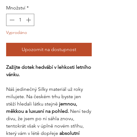
Množství
*
Vyprodáno
Upozornit na dostupnost
Zažijte dotek hedvábí v lehkosti letního
vánku.
Náš jedinečný Silky materiál už roky
milujete. Na českém trhu byste jen
stěží hledali látku stejně
jemnou,
měkkou a luxusní na pohled.
Není tedy
divu, že jsem po ní sáhla znovu,
tentokrát však v úplně novém střihu,
který vám v létě dopřeje
absolutní