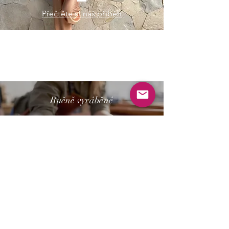
Přečtěte si náš příběh
Ručně vyráběné
Z B O Ž Í
O našich produktech