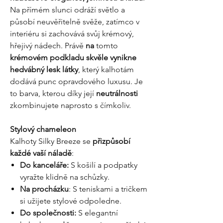
Na přímém slunci odráží světlo a
působí neuvěřitelně svěže, zatímco v
interiéru si zachovává svůj krémový,
hřejivý nádech. Právě
na
tomto
krémovém podkladu skvěle vynikne
hedvábný lesk látky
, který kalhotám
dodává punc opravdového luxusu. Je
to barva, kterou díky její
neutrálnosti
zkombinujete naprosto s čímkoliv.
Stylový chameleon
Kalhoty Silky Breeze se
přizpůsobí
každé vaší náladě
:
Do kanceláře:
S košilí a podpatky
vyražte klidně na schůzky.
Na procházku
: S teniskami a tričkem
si užijete stylové odpoledne.
Do společnosti:
S elegantní