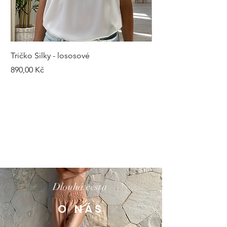
Tričko Silky - lososové
Kalhoty Silky - šedé
Cena
Cena
890,00 Kč
1 490,00 Kč
Dlouhá cesta
O NÁS