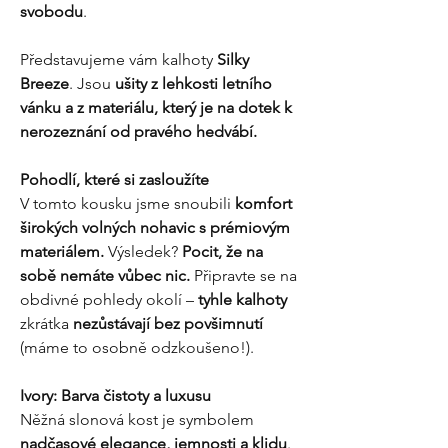
svobodu
.
Představujeme vám kalhoty
Silky
Breeze
. Jsou
ušity z lehkosti letního
vánku a z materiálu, který je na dotek k
nerozeznání od pravého hedvábí.
Pohodlí, které si zasloužíte
V tomto kousku jsme snoubili
komfort
širokých volných nohavic s prémiovým
materiálem.
Výsledek?
Pocit, že na
sobě nemáte vůbec nic.
Připravte se na
obdivné pohledy okolí –
tyhle kalhoty
zkrátka
nezůstávají bez povšimnutí
(máme to osobně odzkoušeno!).
Ivory: Barva čistoty a luxusu
Něžná slonová kost je symbolem
nadčasové elegance, jemnosti a klidu
.