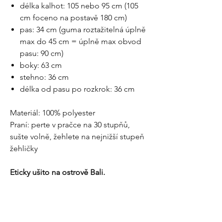
délka kalhot: 105 nebo 95 cm (105
cm foceno na postavě 180 cm)
pas: 34 cm (guma roztažitelná úplně
max do 45 cm = úplně max obvod
pasu: 90 cm)
boky: 63 cm
stehno: 36 cm
délka od pasu po rozkrok: 36 cm
Materiál: 100% polyester
Praní: perte v pračce na 30 stupňů,
sušte volně, žehlete na nejnižší stupeň
žehličky
Eticky ušito na ostrově Bali.