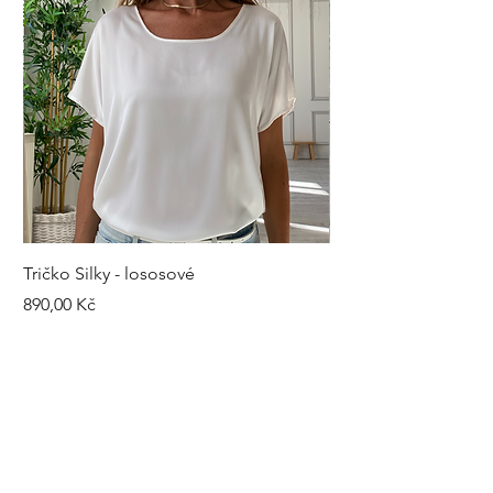
Tričko Silky - lososové
Kalhoty Silky - šedé
Cena
Cena
890,00 Kč
1 490,00 Kč