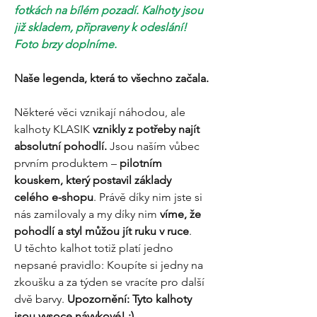
fotkách na bílém pozadí. Kalhoty jsou
již skladem, připraveny k odeslání!
Foto brzy doplníme.
Naše legenda, která to všechno začala.
Některé věci vznikají náhodou, ale
kalhoty KLASIK
vznikly z potřeby najít
absolutní pohodlí.
Jsou naším vůbec
prvním produktem –
pilotním
kouskem, který postavil základy
celého e-shopu
. Právě díky nim jste si
nás zamilovaly a my díky nim
víme, že
pohodlí a styl můžou jít ruku v ruce
.
U těchto kalhot totiž platí jedno
nepsané pravidlo: Koupíte si jedny na
zkoušku a za týden se vracíte pro další
dvě barvy.
Upozornění: Tyto kalhoty
jsou vysoce návykové! :)