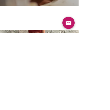
Vyrobeno na
B A L I
Zjistěte více