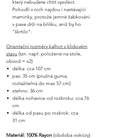
který nebudete chtít vysvléct.
Pohodlí v nich najdou i nastávající
maminky, protože jemné žabkování
v pase drží na bříšku, aniž by ho
"škrtilo".
Orientační rozměry kalhot v klidovém
stavu
(tzn. např. položené na stole,
obvod = x2)
délka: cca 107 cm
pas: 35 cm (pružná guma,
roztažitelná do max 57 cm)
stehno: 36 cm
délka nohavice od rozkroku: cca 76
cm
délka od pasu po rozkrok: cca
31 cm
Materiál: 100% Rayon
(obdoba viskózy)