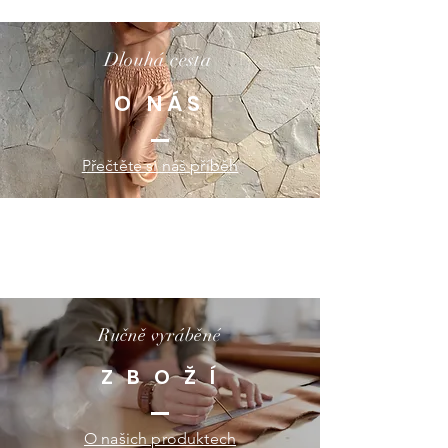
Dlouhá cesta
O NÁS
Přečtěte si náš příběh
Ručně vyráběné
Z B O Ž Í
O našich produktech