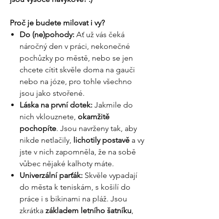
Proč je budete milovat i vy?
Do (ne)pohody:
Ať už vás čeká
náročný den v práci, nekonečné
pochůzky po městě, nebo se jen
chcete cítit skvěle doma na gauči
nebo na józe, pro tohle všechno
jsou jako stvořené.
Láska na první dotek:
Jakmile do
nich vklouznete,
okamžitě
pochopíte
. Jsou navrženy tak, aby
nikde netlačily,
lichotily postavě
a vy
jste v nich zapomněla, že na sobě
vůbec nějaké kalhoty máte.
Univerzální parťák:
Skvěle vypadají
do města k teniskám, s košilí do
práce i s bikinami na pláž. Jsou
zkrátka
základem letního šatníku
,